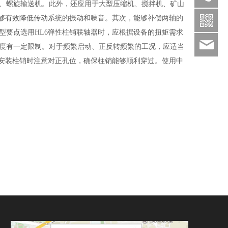
、螺旋输送机。此外，还应用于大型压缩机、搅拌机、矿山
1332385
能够有效降低传动系统的振动和噪音。其次，能够补偿两轴的
型要点选用HL6弹性柱销联轴器时，应根据设备的扭矩需求
zzf
度有一定限制。对于频繁启动、正反转频繁的工况，应适当
。安装柱销时注意对正孔位，确保柱销能够顺利穿过。使用中