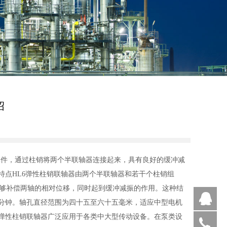
绍
元件，通过柱销将两个半联轴器连接起来，具有良好的缓冲减
特点HL6弹性柱销联轴器由两个半联轴器和若干个柱销组
够补偿两轴的相对位移，同时起到缓冲减振的作用。这种结
Q
每分钟。轴孔直径范围为四十五至六十五毫米，适应中型电机
6弹性柱销联轴器广泛应用于各类中大型传动设备。在泵类设