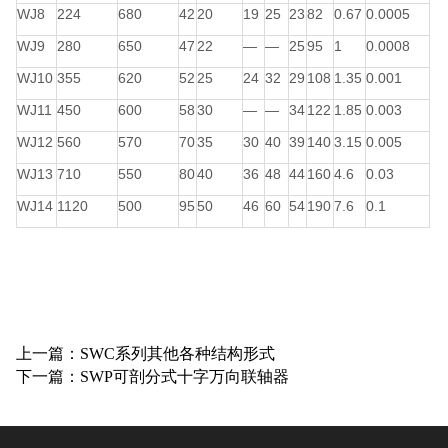
WJ8
224
680
42
20
19
25
23
82
0.67
0.0005
WJ9
280
650
47
22
—
—
25
95
1
0.0008
WJ10
355
620
52
25
24
32
29
108
1.35
0.001
WJ11
450
600
58
30
—
—
34
122
1.85
0.003
WJ12
560
570
70
35
30
40
39
140
3.15
0.005
WJ13
710
550
80
40
36
48
44
160
4.6
0.03
WJ14
1120
500
95
50
46
60
54
190
7.6
0.1
上一篇：SWC系列其他各种结构形式
下一篇：SWP可剖分式十字万向联轴器