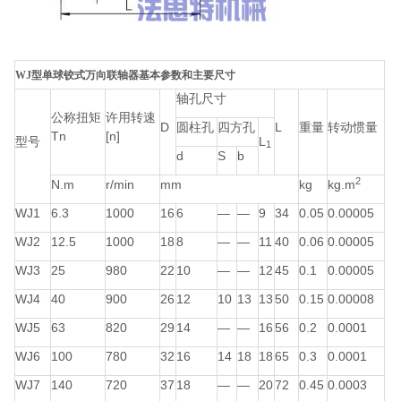
WJ型单球铰式万向联轴器基本参数和主要尺寸
轴孔尺寸
公称扭矩
许用转速
D
圆柱孔
四方孔
L
重量
转动惯量
Tn
[n]
型号
L
1
d
S
b
2
N.m
r/min
mm
kg
kg.m
WJ1
6.3
1000
16
6
—
—
9
34
0.05
0.00005
WJ2
12.5
1000
18
8
—
—
11
40
0.06
0.00005
WJ3
25
980
22
10
—
—
12
45
0.1
0.00005
WJ4
40
900
26
12
10
13
13
50
0.15
0.00008
WJ5
63
820
29
14
—
—
16
56
0.2
0.0001
WJ6
100
780
32
16
14
18
18
65
0.3
0.0001
WJ7
140
720
37
18
—
—
20
72
0.45
0.0003